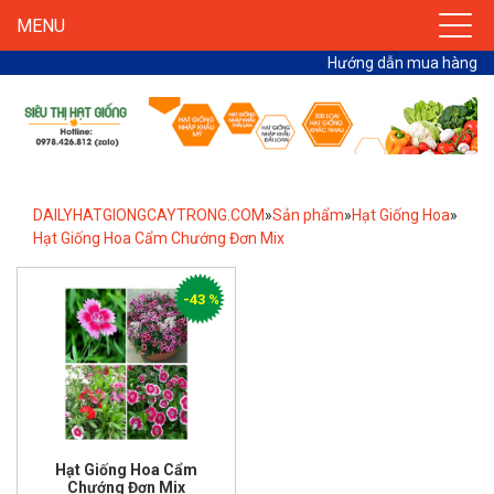
MENU
Hướng dẫn mua hàng
DAILYHATGIONGCAYTRONG.COM
»
Sản phẩm
»
Hạt Giống Hoa
»
Hạt Giống Hoa Cẩm Chướng Đơn Mix
-43 %
Hạt Giống Hoa Cẩm
Chướng Đơn Mix