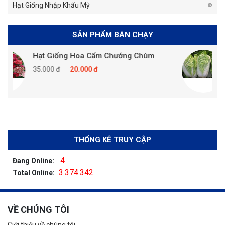
Hạt Giống Nhập Khẩu Mỹ
SẢN PHẨM BÁN CHẠY
Hạt Giống Hoa Cẩm Chướng Chùm
Hạt Gi
35.000 đ
20.000 đ
35.000 
THỐNG KÊ TRUY CẬP
4
Đang Online:
3.374.342
Total Online:
VỀ CHÚNG TÔI