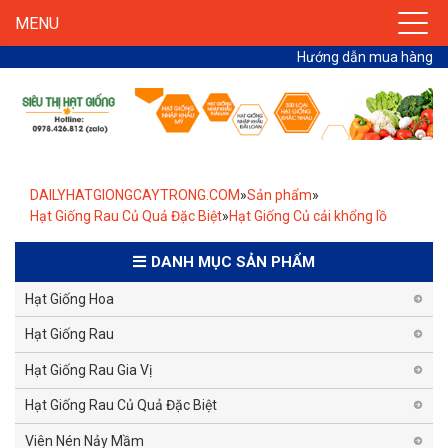
MENU
Hướng dẫn mua hàng
DAILYHATGIONGCAYTRONG.COM
»
Sản phẩm
»
Hạt Giống Rau Củ Quả Đặc Biệt
»
Hạt Giống Củ cải khổng lồ
DANH MỤC SẢN PHẨM
Hạt Giống Hoa
Hạt Giống Rau
Hạt Giống Rau Gia Vị
Hạt Giống Rau Củ Quả Đặc Biệt
Viên Nén Nảy Mầm