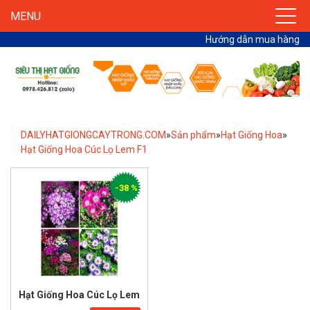
MENU
Hướng dẫn mua hàng
DAILYHATGIONGCAYTRONG.COM
»
Sản phẩm
»
Hạt Giống Hoa
»
Hạt Giống Hoa Cúc Lọ Lem F1
-38 %
Hạt Giống Hoa Cúc Lọ Lem