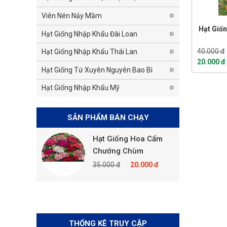
Viên Nén Nảy Mầm
Hạt Giố
Hạt Giống Nhập Khẩu Đài Loan
40.000 đ
Hạt Giống Nhập Khẩu Thái Lan
20.000 đ
Hạt Giống Tứ Xuyên Nguyên Bao Bì
Hạt Giống Nhập Khẩu Mỹ
SẢN PHẨM BÁN CHẠY
a Cẩm
Hạt Giống Hoa Cẩm
Hạt
ix
Chướng Chùm
35.
000 đ
35.000 đ
20.000 đ
THỐNG KÊ TRUY CẬP