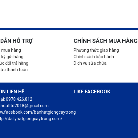
DẪN HỖ TRỢ
CHÍNH SÁCH MUA HÀNG
 mua hàng
Phương thức giao hàng
 ký gửi hàng
Chính sách bảo hành
c đổi trả hàng
Dịch vụ sửa chữa
hức thanh toán:
IN LIÊN HỆ
LIKE FACEBOOK
oại: 0978.426.812
anhdatltd2018@gmail.com
ww.facebook.com/banhatgiongcaytrong
tp://dailyhatgiongcaytrong.com/