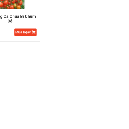
ng Cà Chua Bi Chùm
Đỏ
Mua ngay
 Giống Cải Thảo
Hạt Giống Thì Là Bốn
Mùa
000 đ
20.000 đ
25.000 đ
15.000 đ