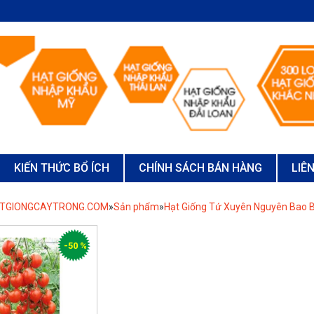
KIẾN THỨC BỔ ÍCH
CHÍNH SÁCH BÁN HÀNG
LIÊ
ATGIONGCAYTRONG.COM
»
Sản phẩm
»
Hạt Giống Tứ Xuyên Nguyên Bao B
-50 %