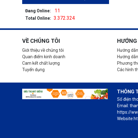
11
Đang Online:
3.372.324
Total Online:
VỀ CHÚNG TÔI
HƯỚNG 
Giới thiệu về chúng tôi
Hướng dẫn
Quan điểm kinh doanh
Hướng dẫn
Cam kết chất lượng
Phương thứ
Tuyển dụng
Các hình t
THÔNG T
Số điện th
Email: th
https://w
Website:ht