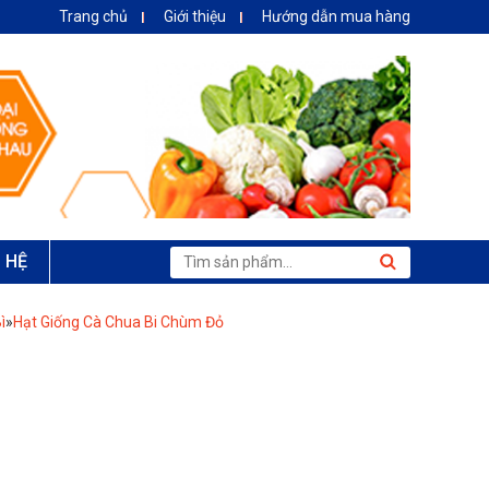
Trang chủ
Giới thiệu
Hướng dẫn mua hàng
N HỆ
ì
»
Hạt Giống Cà Chua Bi Chùm Đỏ