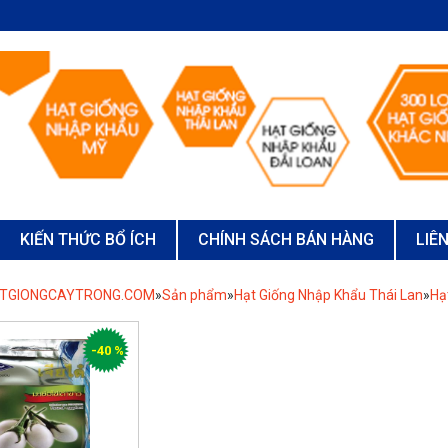
KIẾN THỨC BỔ ÍCH
CHÍNH SÁCH BÁN HÀNG
LIÊ
ATGIONGCAYTRONG.COM
»
Sản phẩm
»
Hạt Giống Nhập Khẩu Thái Lan
»
Hạ
-40 %