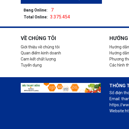
7
Đang Online:
3.375.454
Total Online:
VỀ CHÚNG TÔI
HƯỚNG 
Giới thiệu về chúng tôi
Hướng dẫn
Quan điểm kinh doanh
Hướng dẫn
Cam kết chất lượng
Phương thứ
Tuyển dụng
Các hình t
THÔNG T
Số điện th
Email: th
https://w
Website:ht