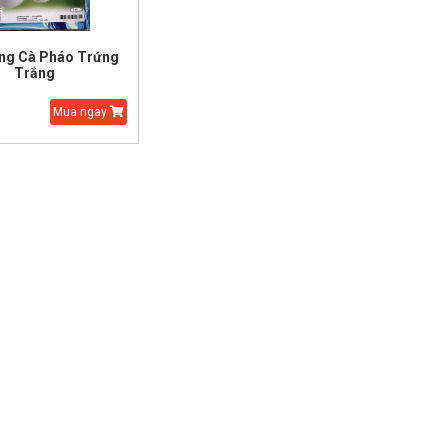
ống Cà Pháo Trứng
Trắng
Mua ngay
Hạt Giống Cải Thảo
Hạt Giống Thì Là Bốn
Mùa
35.000 đ
20.000 đ
25.000 đ
15.000 đ