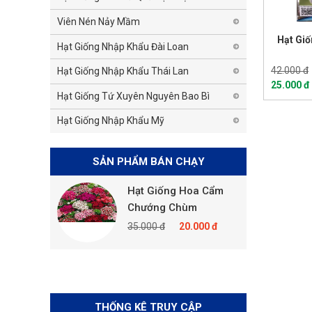
Viên Nén Nảy Mầm
Hạt Gi
Hạt Giống Nhập Khẩu Đài Loan
42.000 đ
Hạt Giống Nhập Khẩu Thái Lan
25.000 đ
Hạt Giống Tứ Xuyên Nguyên Bao Bì
Hạt Giống Nhập Khẩu Mỹ
SẢN PHẨM BÁN CHẠY
 Hoa Cẩm
Hạt Giống Hoa Cẩm
p Mix
Chướng Chùm
20.000 đ
35.000 đ
20.000 đ
THỐNG KÊ TRUY CẬP