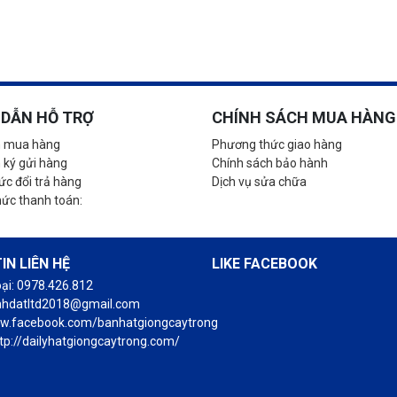
DẪN HỖ TRỢ
CHÍNH SÁCH MUA HÀNG
 mua hàng
Phương thức giao hàng
 ký gửi hàng
Chính sách bảo hành
c đổi trả hàng
Dịch vụ sửa chữa
hức thanh toán:
IN LIÊN HỆ
LIKE FACEBOOK
oại: 0978.426.812
anhdatltd2018@gmail.com
ww.facebook.com/banhatgiongcaytrong
tp://dailyhatgiongcaytrong.com/