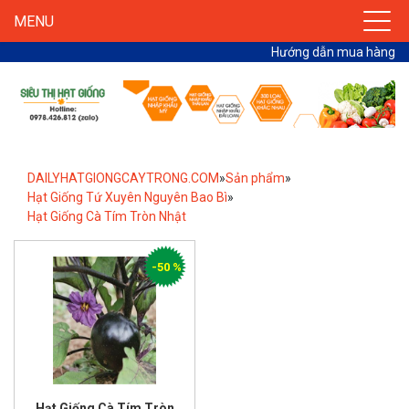
MENU
Hướng dẫn mua hàng
DAILYHATGIONGCAYTRONG.COM
»
Sản phẩm
»
Hạt Giống Tứ Xuyên Nguyên Bao Bì
»
Hạt Giống Cà Tím Tròn Nhật
-50 %
Hạt Giống Cà Tím Tròn