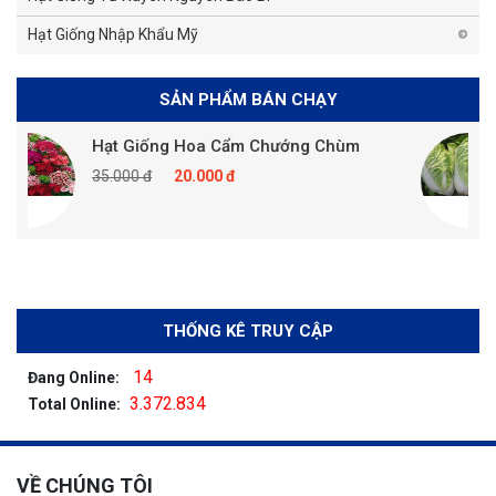
Hạt Giống Nhập Khẩu Mỹ
SẢN PHẨM BÁN CHẠY
Hạt Giống Hoa Cẩm Chướng Chùm
H
35.000 đ
20.000 đ
3
THỐNG KÊ TRUY CẬP
14
Đang Online:
3.372.834
Total Online:
VỀ CHÚNG TÔI