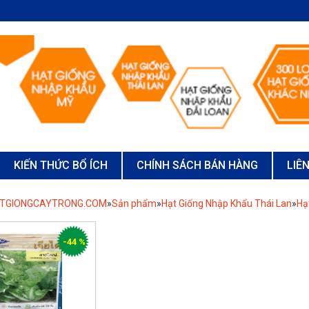
KIẾN THỨC BỔ ÍCH
CHÍNH SÁCH BÁN HÀNG
LIÊ
ATGIONGCAYTRONG.COM
»
Sản phẩm
»
Hạt Giống Nhập Khẩu Thái Lan
»
Hạ
-44 %