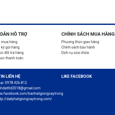
DẪN HỖ TRỢ
CHÍNH SÁCH MUA HÀNG
 mua hàng
Phương thức giao hàng
 ký gửi hàng
Chính sách bảo hành
c đổi trả hàng
Dịch vụ sửa chữa
hức thanh toán:
IN LIÊN HỆ
LIKE FACEBOOK
oại: 0978.426.812
anhdatltd2018@gmail.com
ww.facebook.com/banhatgiongcaytrong
tp://dailyhatgiongcaytrong.com/