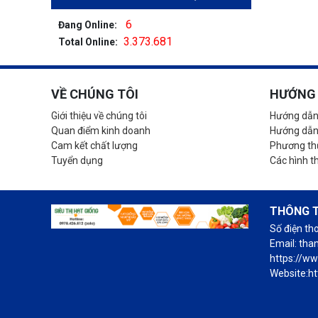
6
Đang Online:
3.373.681
Total Online:
VỀ CHÚNG TÔI
HƯỚNG 
Giới thiệu về chúng tôi
Hướng dẫn
Quan điểm kinh doanh
Hướng dẫn
Cam kết chất lượng
Phương thứ
Tuyển dụng
Các hình t
THÔNG T
Số điện th
Email: th
https://w
Website:ht