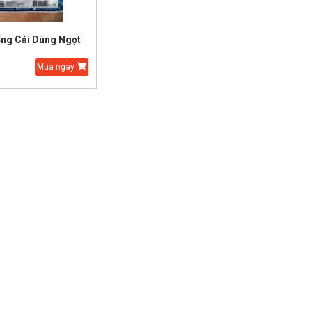
ống Cải Dúng Ngọt
Mua ngay
Hạt Giống Thì Là Bốn
Hạt Giống
Mùa
Nhật 5 màu
25.000 đ
15.000 đ
45.000 đ