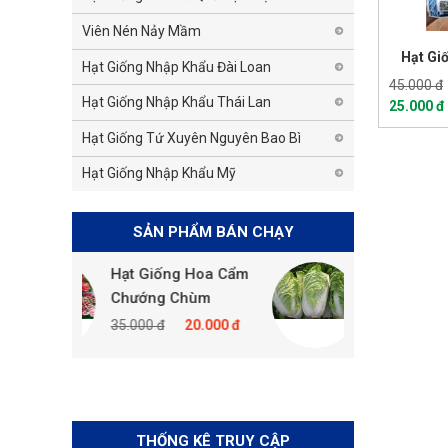
Viên Nén Nảy Mầm
Hạt Gi
Hạt Giống Nhập Khẩu Đài Loan
45.000 đ
Hạt Giống Nhập Khẩu Thái Lan
25.000 đ
Hạt Giống Tứ Xuyên Nguyên Bao Bì
Hạt Giống Nhập Khẩu Mỹ
SẢN PHẨM BÁN CHẠY
Hạt Giống Hoa Cẩm
Hạt Giống Cải Thảo
Chướng Chùm
35.000 đ
20.000 đ
35.000 đ
20.000 đ
THỐNG KÊ TRUY CẬP