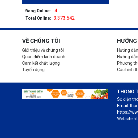
4
Đang Online:
3.373.542
Total Online:
VỀ CHÚNG TÔI
HƯỚNG 
Giới thiệu về chúng tôi
Hướng dẫn
Quan điểm kinh doanh
Hướng dẫn
Cam kết chất lượng
Phương thứ
Tuyển dụng
Các hình t
THÔNG T
Số điện th
Email: th
https://w
Website:ht