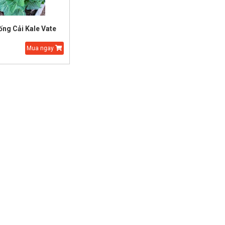
ống Cải Kale Vate
Mua ngay
Hạt Giống Cải Thảo
Hạt Giống Thì Là Bốn
Mùa
35.000 đ
20.000 đ
25.000 đ
15.000 đ