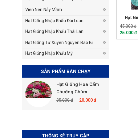
Viên Nén Nảy Mầm
Hạt Gi
Hạt Giống Nhập Khẩu Đài Loan
45.000 đ
Hạt Giống Nhập Khẩu Thái Lan
25.000 đ
Hạt Giống Tứ Xuyên Nguyên Bao Bì
Hạt Giống Nhập Khẩu Mỹ
SẢN PHẨM BÁN CHẠY
 Hoa Cẩm
Hạt Giống Hoa Cẩm
p Mix
Chướng Chùm
20.000 đ
35.000 đ
20.000 đ
THỐNG KÊ TRUY CẬP