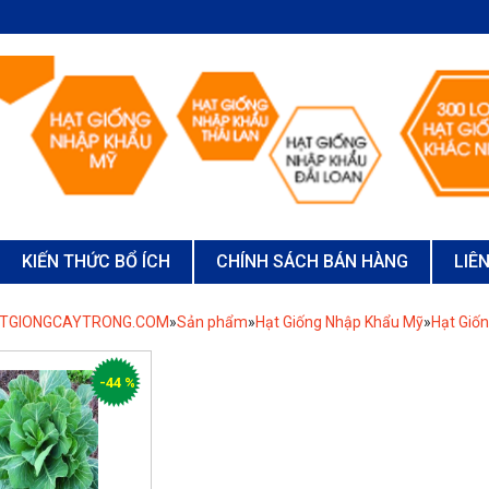
KIẾN THỨC BỔ ÍCH
CHÍNH SÁCH BÁN HÀNG
LIÊ
ATGIONGCAYTRONG.COM
»
Sản phẩm
»
Hạt Giống Nhập Khẩu Mỹ
»
Hạt Giốn
-44 %