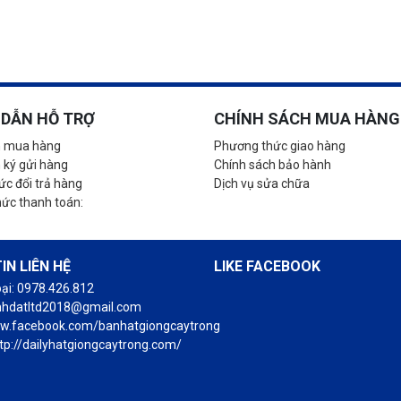
DẪN HỖ TRỢ
CHÍNH SÁCH MUA HÀNG
 mua hàng
Phương thức giao hàng
 ký gửi hàng
Chính sách bảo hành
c đổi trả hàng
Dịch vụ sửa chữa
hức thanh toán:
IN LIÊN HỆ
LIKE FACEBOOK
oại: 0978.426.812
anhdatltd2018@gmail.com
ww.facebook.com/banhatgiongcaytrong
tp://dailyhatgiongcaytrong.com/