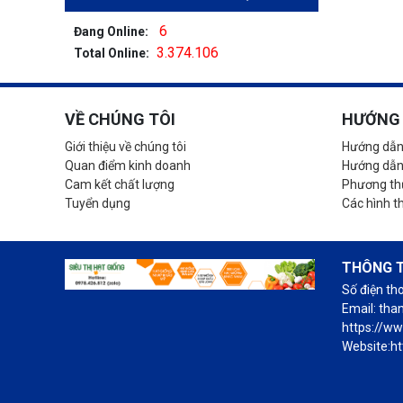
6
Đang Online:
3.374.106
Total Online:
VỀ CHÚNG TÔI
HƯỚNG 
Giới thiệu về chúng tôi
Hướng dẫn
Quan điểm kinh doanh
Hướng dẫn
Cam kết chất lượng
Phương thứ
Tuyển dụng
Các hình t
THÔNG T
Số điện th
Email: th
https://w
Website:ht