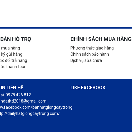
DẪN HỖ TRỢ
CHÍNH SÁCH MUA HÀNG
 mua hàng
Phương thức giao hàng
 ký gửi hàng
Chính sách bảo hành
c đổi trả hàng
Dịch vụ sửa chữa
hức thanh toán:
IN LIÊN HỆ
LIKE FACEBOOK
oại: 0978.426.812
anhdatltd2018@gmail.com
ww.facebook.com/banhatgiongcaytrong
tp://dailyhatgiongcaytrong.com/