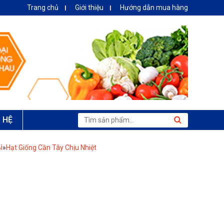
Trang chủ
Giới thiệu
Hướng dẫn mua hàng
N HỆ
ì
»
Hạt Giống Cần Tây Chịu Nhiệt