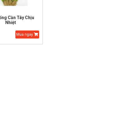
ống Cần Tây Chịu
Nhiệt
Mua ngay
Hạt Giống Thì Là Bốn
Hạt Giống Hoa S
Mùa
Nhật 5 màu Mini
25.000 đ
15.000 đ
45.000 đ
30.000