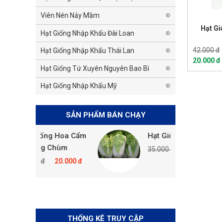
Viên Nén Nảy Mầm
Hạt Gi
Hạt Giống Nhập Khẩu Đài Loan
42.000 đ
Hạt Giống Nhập Khẩu Thái Lan
20.000 đ
Hạt Giống Tứ Xuyên Nguyên Bao Bì
Hạt Giống Nhập Khẩu Mỹ
SẢN PHẨM BÁN CHẠY
ạt Giống Hoa Cẩm
Hạt Giống Cải Thảo
hướng Chùm
35.000 đ
20.000 đ
5.000 đ
20.000 đ
THỐNG KÊ TRUY CẬP