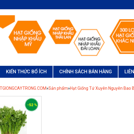
KIẾN THỨC BỔ ÍCH
CHÍNH SÁCH BÁN HÀNG
LIÊ
ATGIONGCAYTRONG.COM
»
Sản phẩm
»
Hạt Giống Tứ Xuyên Nguyên Bao B
-52 %