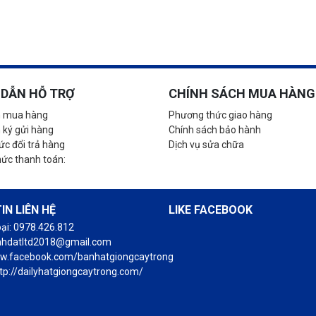
DẪN HỖ TRỢ
CHÍNH SÁCH MUA HÀNG
 mua hàng
Phương thức giao hàng
 ký gửi hàng
Chính sách bảo hành
c đổi trả hàng
Dịch vụ sửa chữa
hức thanh toán:
IN LIÊN HỆ
LIKE FACEBOOK
oại: 0978.426.812
anhdatltd2018@gmail.com
ww.facebook.com/banhatgiongcaytrong
tp://dailyhatgiongcaytrong.com/