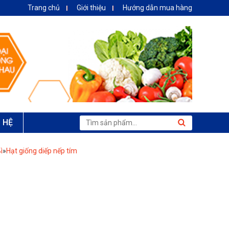
Trang chủ
Giới thiệu
Hướng dẫn mua hàng
N HỆ
ì
»
Hạt giống diếp nếp tím