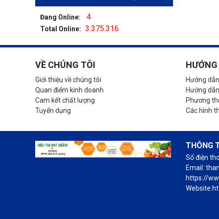
4
Đang Online:
3.375.316
Total Online:
VỀ CHÚNG TÔI
HƯỚNG 
Giới thiệu về chúng tôi
Hướng dẫn
Quan điểm kinh doanh
Hướng dẫn
Cam kết chất lượng
Phương thứ
Tuyển dụng
Các hình t
THÔNG T
Số điện th
Email: th
https://w
Website:ht