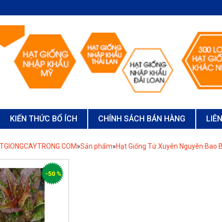
KIẾN THỨC BỔ ÍCH
CHÍNH SÁCH BÁN HÀNG
LIÊ
ATGIONGCAYTRONG.COM
»
Sản phẩm
»
Hạt Giống Tứ Xuyên Nguyên Bao B
-50 %