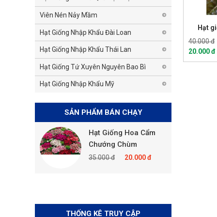
Viên Nén Nảy Mầm
Hạt g
Hạt Giống Nhập Khẩu Đài Loan
40.000 đ
Hạt Giống Nhập Khẩu Thái Lan
20.000 đ
Hạt Giống Tứ Xuyên Nguyên Bao Bì
Hạt Giống Nhập Khẩu Mỹ
SẢN PHẨM BÁN CHẠY
 Hoa Cẩm
Hạt Giống Hoa Cẩm
p Mix
Chướng Chùm
20.000 đ
35.000 đ
20.000 đ
THỐNG KÊ TRUY CẬP