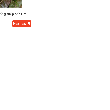
iống diếp nếp tím
Mua ngay
Hạt Giống Cải Thảo
Hạt Giống Thì Là Bốn
Mùa
35.000 đ
20.000 đ
25.000 đ
15.000 đ