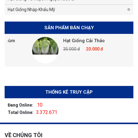
Hạt Giống Nhập Khẩu Mỹ
SẢN PHẨM BÁN CHẠY
hùm
Hạt Giống Cải Thảo
35.000 đ
20.000 đ
THỐNG KÊ TRUY CẬP
10
Đang Online:
3.372.671
Total Online:
VỀ CHÚNG TÔI