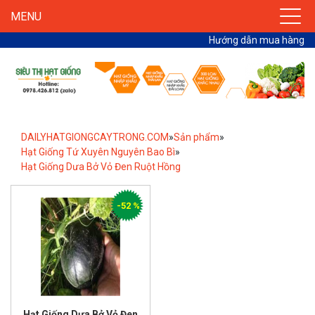
MENU
Hướng dẫn mua hàng
DAILYHATGIONGCAYTRONG.COM
»
Sản phẩm
»
Hạt Giống Tứ Xuyên Nguyên Bao Bì
»
Hạt Giống Dưa Bở Vỏ Đen Ruột Hồng
-52 %
Hạt Giống Dưa Bở Vỏ Đen