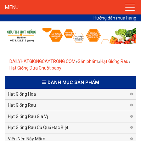
MENU
Hướng dẫn mua hàng
DAILYHATGIONGCAYTRONG.COM
»
Sản phẩm
»
Hạt Giống Rau
»
Hạt Giống Dưa Chuột baby
DANH MỤC SẢN PHẨM
Hạt Giống Hoa
Hạt Giống Rau
Hạt Giống Rau Gia Vị
Hạt Giống Rau Củ Quả Đặc Biệt
Viên Nén Nảy Mầm