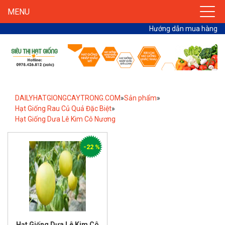
MENU
Hướng dẫn mua hàng
DAILYHATGIONGCAYTRONG.COM
»
Sản phẩm
»
Hạt Giống Rau Củ Quả Đặc Biệt
»
Hạt Giống Dưa Lê Kim Cô Nương
-22 %
Hạt Giống Dưa Lê Kim Cô