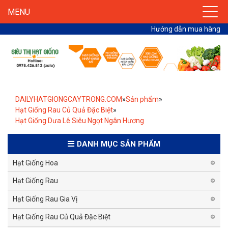
MENU
Hướng dẫn mua hàng
DAILYHATGIONGCAYTRONG.COM
»
Sản phẩm
»
Hạt Giống Rau Củ Quả Đặc Biệt
»
Hạt Giống Dưa Lê Siêu Ngọt Ngân Hương
DANH MỤC SẢN PHẨM
Hạt Giống Hoa
Hạt Giống Rau
Hạt Giống Rau Gia Vị
Hạt Giống Rau Củ Quả Đặc Biệt