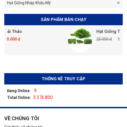
Hạt Giống Nhập Khẩu Mỹ
SẢN PHẨM BÁN CHẠY
hảo
Hạt Giống Thì Là Bốn 
0 đ
25.000 đ
15.000 đ
THỐNG KÊ TRUY CẬP
9
Đang Online:
3.376.830
Total Online:
VỀ CHÚNG TÔI