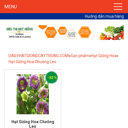
MENU
Hướng dẫn mua hàng
DAILYHATGIONGCAYTRONG.COM
»
Sản phẩm
»
Hạt Giống Hoa
»
Hạt Giống Hoa Chuông Leo
-32 %
Hạt Giống Hoa Chuông
Leo