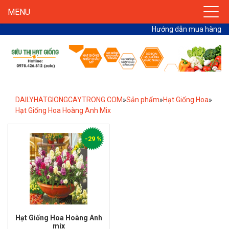
MENU
Hướng dẫn mua hàng
DAILYHATGIONGCAYTRONG.COM
»
Sản phẩm
»
Hạt Giống Hoa
»
Hạt Giống Hoa Hoàng Anh Mix
-29 %
Hạt Giống Hoa Hoàng Anh
mix