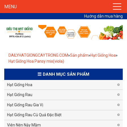
MENU
Hướng dẫn mua hàng
DAILYHATGIONGCAYTRONG.COM
»
Sản phẩm
»
Hạt Giống Hoa
»
Hạt Giống Hoa Pansy mix(viola)
DANH MỤC SẢN PHẨM
Hạt Giống Hoa
Hạt Giống Rau
Hạt Giống Rau Gia Vị
Hạt Giống Rau Củ Quả Đặc Biệt
Viên Nén Nảy Mầm