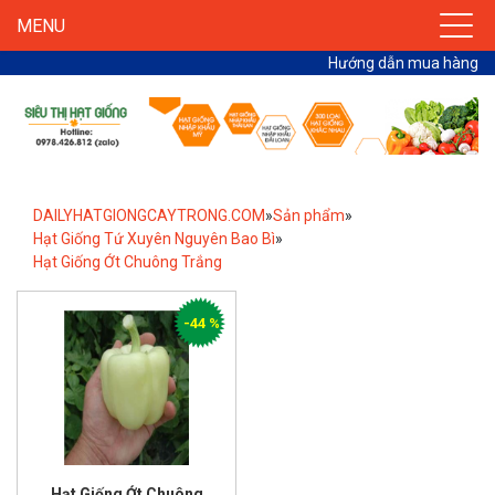
MENU
Hướng dẫn mua hàng
DAILYHATGIONGCAYTRONG.COM
»
Sản phẩm
»
Hạt Giống Tứ Xuyên Nguyên Bao Bì
»
Hạt Giống Ớt Chuông Trắng
-44 %
Hạt Giống Ớt Chuông