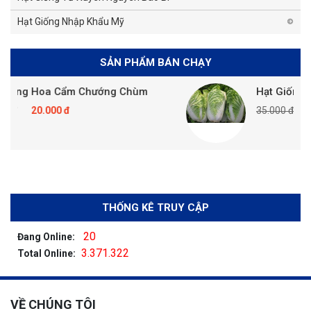
Hạt Giống Nhập Khẩu Mỹ
SẢN PHẨM BÁN CHẠY
oa Cẩm Chướng Chùm
Hạt Giống Cải Thảo
000 đ
35.000 đ
20.000 đ
THỐNG KÊ TRUY CẬP
20
Đang Online:
3.371.322
Total Online:
VỀ CHÚNG TÔI