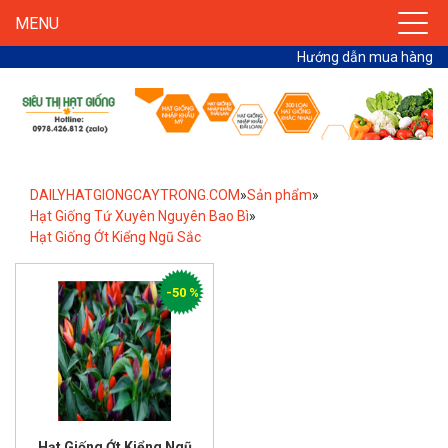
MENU
Hướng dẫn mua hàng
DAILYHATGIONGCAYTRONG.COM
»
Sản phẩm
»
Hạt Giống Tứ Xuyên Nguyên Bao Bì
»
Hạt Giống Ớt Kiểng Ngũ Sắc
-50 %
Hạt Giống Ớt Kiểng Ngũ