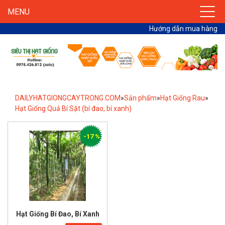
MENU
Hướng dẫn mua hàng
DAILYHATGIONGCAYTRONG.COM
»
Sản phẩm
»
Hạt Giống Rau
»
Hạt Giống Quả Bí Sặt (bí đao, bí xanh)
-17 %
Hạt Giống Bí Đao, Bí Xanh