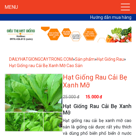
MENU
Hướng dẫn mua hàng
DAILYHATGIONGCAYTRONG.COM
»
Sản phẩm
»
Hạt Giống Rau
»
Hạt Giống rau Cải Bẹ Xanh Mỡ Cao Sản
Hạt Giống Rau Cải Bẹ
Xanh Mỡ
25.000 đ
15.000 đ
Hạt Giống Rau Cải Bẹ Xanh
Mỡ
Hạt giống rau cải bẹ xanh mỡ cao
sản là giống cải được rất yêu thích
và dùng phổ biến phổ biến ở nước