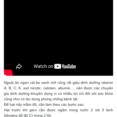
Ngoài ăn ngon cải bẹ xanh mỡ cũng rất giàu dinh dưỡng vitamin
A, B, C, K, axit nicotic, catoten, abumin…, nên được các chuyên
gia dinh dưỡng khuyên dùng vì có nhiều lợi ích đối với sức khỏe
cũng như có tác dụng phòng chống bệnh tật.
Để hạt nẩy mầm tốt, cần làm theo các bước sau:
Hạt trước khi gieo cần được ngâm trong nước 2 sôi 3 lạnh
(khoảng 40 độ C) trong 2-5h.