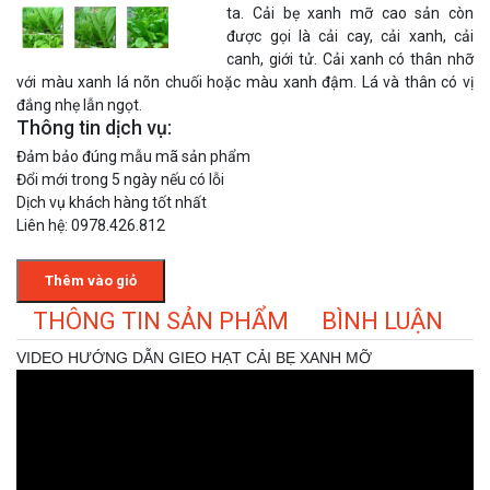
ta. Cải bẹ xanh mỡ cao sản còn
được gọi là cải cay, cải xanh, cải
canh, giới tử. Cải xanh có thân nhỡ
với màu xanh lá nõn chuối hoặc màu xanh đậm. Lá và thân có vị
đắng nhẹ lẫn ngọt.
Thông tin dịch vụ:
Đảm bảo đúng mẫu mã sản phẩm
Đổi mới trong 5 ngày nếu có lỗi
Dịch vụ khách hàng tốt nhất
Liên hệ: 0978.426.812
Thêm vào giỏ
THÔNG TIN SẢN PHẨM
BÌNH LUẬN
VIDEO HƯỚNG DẪN GIEO HẠT CẢI BẸ XANH MỠ