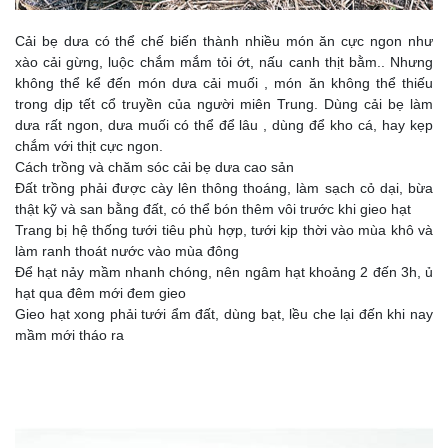
Cải bẹ dưa có thể chế biến thành nhiều món ăn cực ngon như
xào cải gừng, luộc chắm mắm tỏi ớt, nấu canh thịt bằm.. Nhưng
không thể kể đến món dưa cải muối , món ăn không thể thiếu
trong dịp tết cổ truyền của người miên Trung. Dùng cải bẹ làm
dưa rất ngon, dưa muối có thể để lâu , dùng để kho cá, hay kẹp
chắm với thịt cực ngon.
Cách trồng và chăm sóc cải bẹ dưa cao sản
Đất trồng phải được cày lên thông thoáng, làm sạch cỏ dại, bừa
thật kỹ và san bằng đất, có thể bón thêm vôi trước khi gieo hạt
Trang bị hệ thống tưới tiêu phù hợp, tưới kịp thời vào mùa khô và
làm ranh thoát nước vào mùa đông
Để hạt nảy mầm nhanh chóng, nên ngâm hạt khoảng 2 đến 3h, ủ
hạt qua đêm mới đem gieo
Gieo hạt xong phải tưới ẩm đất, dùng bạt, lều che lại đến khi nay
mầm mới tháo ra