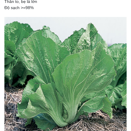
Thân to, bẹ lá lớn
Độ sạch >=98%