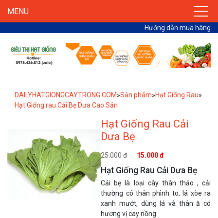
MENU
Hướng dẫn mua hàng
DAILYHATGIONGCAYTRONG.COM
»
Sản phẩm
»
Hạt Giống Rau
»
Hạt Giống rau Cải Bẹ Dưa Cao Sản
Hạt Giống Rau Cải
Dưa Bẹ
25.000 đ
15.000 đ
Hạt Giống Rau Cải Dưa Bẹ
Cải bẹ là loại cây thân thảo , cải
thường có thân phình to, lá xòe ra
xanh mướt, dùng lá và thân ă có
hương vị cay nồng