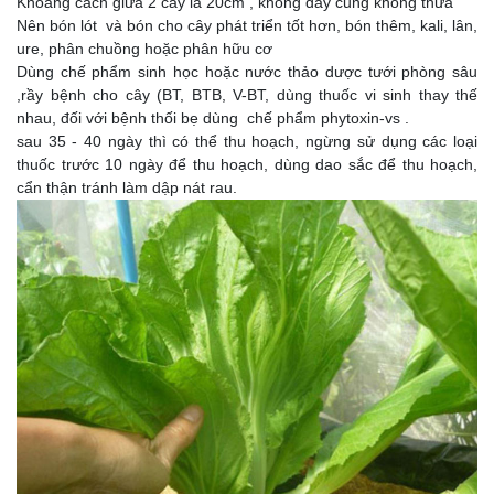
Khoảng cách giữa 2 cây là 20cm , không dày cũng không thưa
Nên bón lót và bón cho cây phát triển tốt hơn, bón thêm, kali, lân,
ure, phân chuồng hoặc phân hữu cơ
Dùng chế phẩm sinh học hoặc nước thảo dược tưới phòng sâu
,rầy bệnh cho cây (BT, BTB, V-BT, dùng thuốc vi sinh thay thế
nhau, đối với bệnh thối bẹ dùng chế phẩm phytoxin-vs .
sau 35 - 40 ngày thì có thể thu hoạch, ngừng sử dụng các loại
thuốc trước 10 ngày để thu hoạch, dùng dao sắc để thu hoạch,
cẩn thận tránh làm dập nát rau.