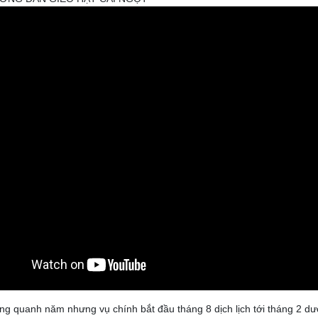
ồng quanh năm nhưng vụ chính bắt đầu tháng 8 dịch lịch tới tháng 2 dươ