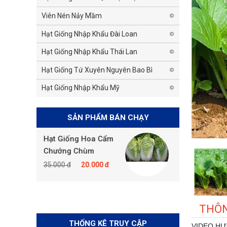
Viên Nén Nảy Mầm
Hạt Giống Nhập Khẩu Đài Loan
Hạt Giống Nhập Khẩu Thái Lan
Hạt Giống Tứ Xuyên Nguyên Bao Bì
Hạt Giống Nhập Khẩu Mỹ
SẢN PHẨM BÁN CHẠY
g Hoa Cẩm
Hạt Giống Cải Thảo
Chùm
35.000 đ
20.000 đ
20.000 đ
THÔN
THỐNG KÊ TRUY CẬP
VIDEO HƯ