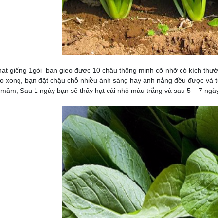
hạt giống 1gói bạn gieo được 10 chậu thông minh cỡ nhỡ có kích thư
eo xong, bạn đặt chậu chỗ nhiều ánh sáng hay ánh nắng đều được và tư
mầm, Sau 1 ngày bạn sẽ thấy hạt cải nhô màu trắng và sau 5 – 7 ngày r