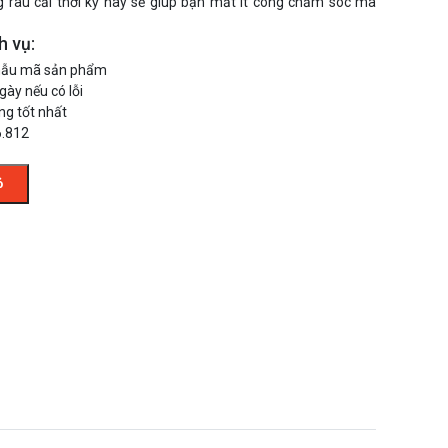
g rau cải thời kỳ này sẽ giúp bạn mất ít công chăm sóc mà
h vụ:
mẫu mã sản phẩm
gày nếu có lỗi
ng tốt nhất
6.812
ỏ
Hạt Giống Hoa Cẩm
Hạt Giống Ho
Chướng Đơn Mix
Chướng Kép M
35.000 đ
20.000 đ
30.000 đ
20.0