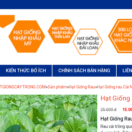
KIẾN THỨC BỔ ÍCH
CHÍNH SÁCH BÁN HÀNG
LIÊ
ATGIONGCAYTRONG.COM
»
Sản phẩm
»
Hạt Giống Rau
»
Hạt Giống rau Cải
Hạt Giống
25.000 đ
15.0
Hạt Giống Ra
Rau cải trồng qu