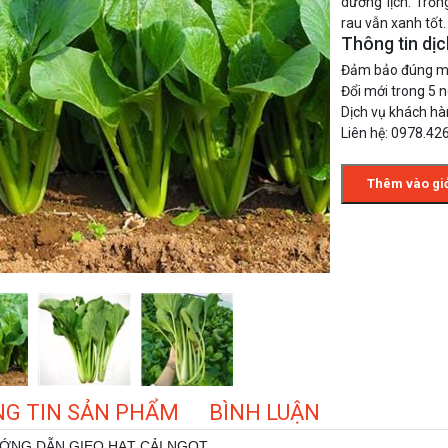
dương lịch. Trồn
rau vẫn xanh tốt.
Thông tin dịc
Đảm bảo đúng 
Đổi mới trong 5 n
Dịch vụ khách hà
Liên hệ: 0978.42
Thêm vào gi
Hạt Giống Thì Là Bốn
Hạt Giống Hoa Sen
Mùa
Nhật 5 màu Mini
25.000 đ
15.000 đ
45.000 đ
30.000 đ
G TIN SẢN PHẨM
BÌNH LUẬN
ỚNG DẪN GIEO HẠT CẢI NGỌT