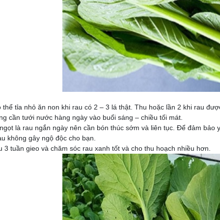
 thể tỉa nhỏ ăn non khi rau có 2 – 3 lá thật. Thu hoặc lần 2 khi rau được
ồng cần tưới nước hàng ngày vào buổi sáng – chiều tối mát.
 ngọt là rau ngắn ngày nên cần bón thúc sớm và liên tục. Để đảm bảo
u không gây ngộ độc cho bạn.
u 3 tuần gieo và chăm sóc rau xanh tốt và cho thu hoạch nhiều hơn.