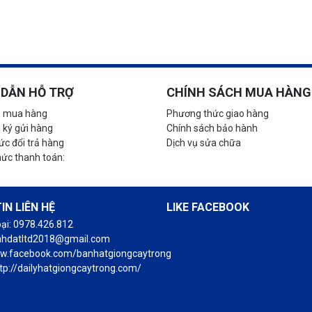
DẪN HỖ TRỢ
CHÍNH SÁCH MUA HÀNG
 mua hàng
Phương thức giao hàng
 ký gửi hàng
Chính sách bảo hành
c đổi trả hàng
Dịch vụ sửa chữa
hức thanh toán:
IN LIÊN HỆ
LIKE FACEBOOK
oại: 0978.426.812
anhdatltd2018@gmail.com
ww.facebook.com/banhatgiongcaytrong
tp://dailyhatgiongcaytrong.com/