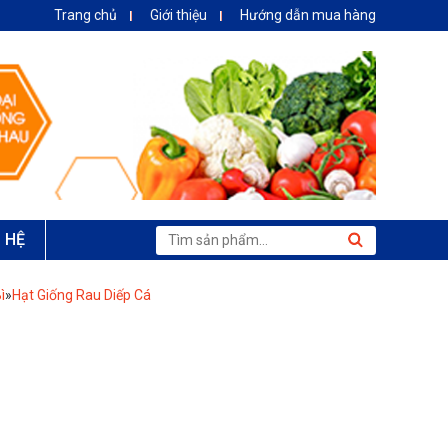
Trang chủ
Giới thiệu
Hướng dẫn mua hàng
N HỆ
ì
»
Hạt Giống Rau Diếp Cá