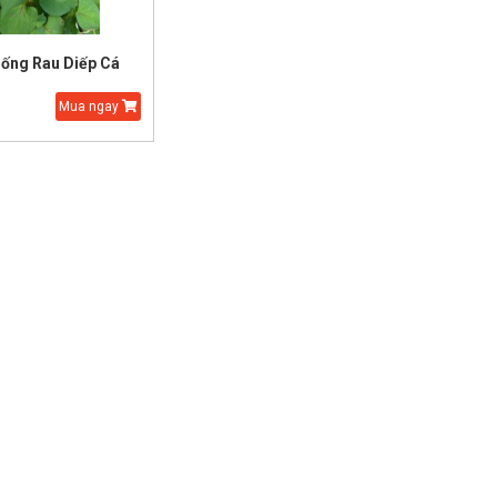
iống Rau Diếp Cá
Mua ngay
Hạt Giống Cải Thảo
Hạt Giống Thì Là Bốn
Mùa
35.000 đ
20.000 đ
25.000 đ
15.000 đ