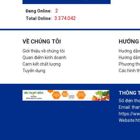
2
Đang Online:
3.374.042
Total Online:
VỀ CHÚNG TÔI
HƯỚNG 
Giới thiệu về chúng tôi
Hướng dẫn
Quan điểm kinh doanh
Hướng dẫn
Cam kết chất lượng
Phương thứ
Tuyển dụng
Các hình t
THÔNG T
Số điện th
Email: th
https://w
Website:ht