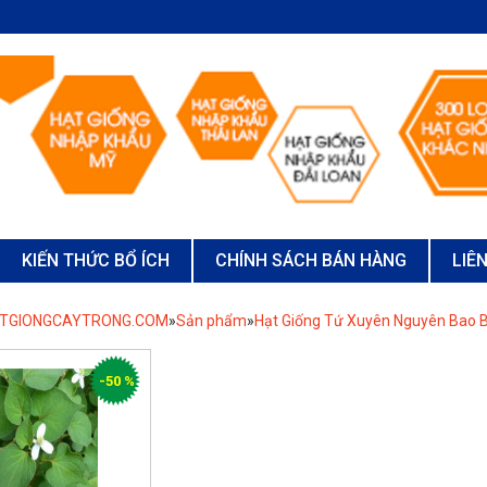
KIẾN THỨC BỔ ÍCH
CHÍNH SÁCH BÁN HÀNG
LIÊ
ATGIONGCAYTRONG.COM
»
Sản phẩm
»
Hạt Giống Tứ Xuyên Nguyên Bao B
-50 %