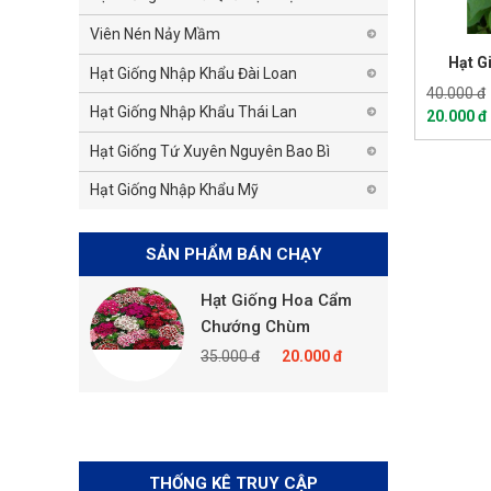
Viên Nén Nảy Mầm
Hạt G
Hạt Giống Nhập Khẩu Đài Loan
40.000 đ
Hạt Giống Nhập Khẩu Thái Lan
20.000 đ
Hạt Giống Tứ Xuyên Nguyên Bao Bì
Hạt Giống Nhập Khẩu Mỹ
SẢN PHẨM BÁN CHẠY
 Hoa Cẩm
Hạt Giống Hoa Cẩm
p Mix
Chướng Chùm
20.000 đ
35.000 đ
20.000 đ
THỐNG KÊ TRUY CẬP