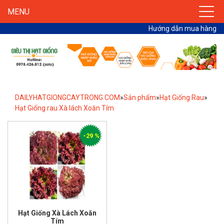
MENU
Hướng dẫn mua hàng
DAILYHATGIONGCAYTRONG.COM
»
Sản phẩm
»
Hạt Giống Rau
»
Hạt Giống rau Xà lách Xoăn Tím
-29 %
Hạt Giống Xà Lách Xoăn
Tím