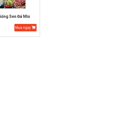
iống Sen Đá Mix
Mua ngay
Hạt Giống Thì Là Bốn
Hạt Giống Hoa Sen
Mùa
Nhật 5 màu Mini
25.000 đ
15.000 đ
45.000 đ
30.000 đ