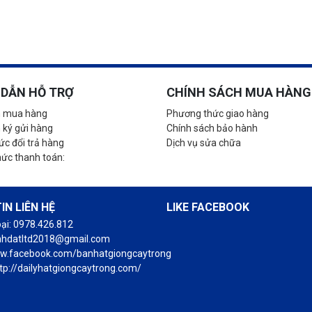
DẪN HỖ TRỢ
CHÍNH SÁCH MUA HÀNG
 mua hàng
Phương thức giao hàng
 ký gửi hàng
Chính sách bảo hành
c đổi trả hàng
Dịch vụ sửa chữa
hức thanh toán:
IN LIÊN HỆ
LIKE FACEBOOK
oại: 0978.426.812
anhdatltd2018@gmail.com
ww.facebook.com/banhatgiongcaytrong
tp://dailyhatgiongcaytrong.com/