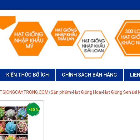
KIẾN THỨC BỔ ÍCH
CHÍNH SÁCH BÁN HÀNG
LIÊ
ATGIONGCAYTRONG.COM
»
Sản phẩm
»
Hạt Giống Hoa
»
Hạt Giống Sen Đá 
-50 %