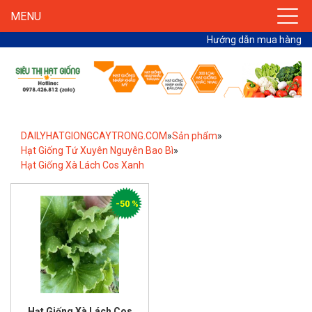
MENU
Hướng dẫn mua hàng
DAILYHATGIONGCAYTRONG.COM
»
Sản phẩm
»
Hạt Giống Tứ Xuyên Nguyên Bao Bì
»
Hạt Giống Xà Lách Cos Xanh
-50 %
Hạt Giống Xà Lách Cos