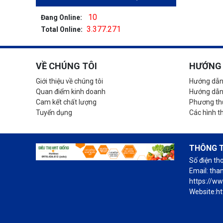
10
Đang Online:
3.377.271
Total Online:
VỀ CHÚNG TÔI
HƯỚNG 
Giới thiệu về chúng tôi
Hướng dẫn
Quan điểm kinh doanh
Hướng dẫn
Cam kết chất lượng
Phương thứ
Tuyển dụng
Các hình t
THÔNG T
Số điện th
Email: th
https://w
Website:ht