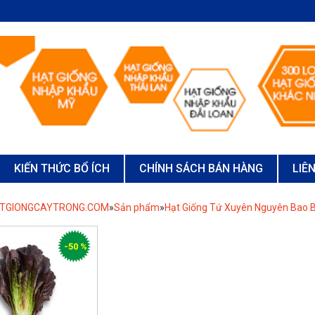
KIẾN THỨC BỔ ÍCH
CHÍNH SÁCH BÁN HÀNG
LIÊ
ATGIONGCAYTRONG.COM
»
Sản phẩm
»
Hạt Giống Tứ Xuyên Nguyên Bao B
-50 %