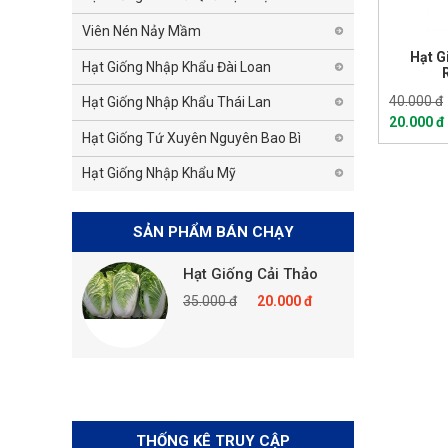
Viên Nén Nảy Mầm
Hạt G
Hạt Giống Nhập Khẩu Đài Loan
40.000 đ
Hạt Giống Nhập Khẩu Thái Lan
20.000 đ
Hạt Giống Tứ Xuyên Nguyên Bao Bì
Hạt Giống Nhập Khẩu Mỹ
SẢN PHẨM BÁN CHẠY
 Hoa Cẩm
Hạt Giống Cải Thảo
hùm
35.000 đ
20.000 đ
20.000 đ
THỐNG KÊ TRUY CẬP