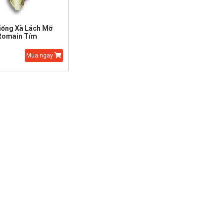
iống Xà Lách Mỡ
Romain Tím
Mua ngay
Hạt Giống Thì Là Bốn
Hạt Giống Hoa Sen
Mùa
Nhật 5 màu Mini
25.000 đ
15.000 đ
45.000 đ
30.000 đ