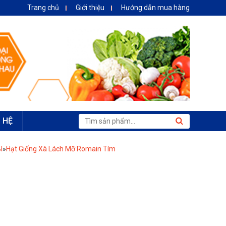
Trang chủ
Giới thiệu
Hướng dẫn mua hàng
N HỆ
ì
»
Hạt Giống Xà Lách Mỡ Romain Tím