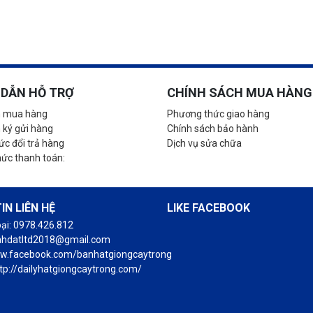
DẪN HỖ TRỢ
CHÍNH SÁCH MUA HÀNG
 mua hàng
Phương thức giao hàng
 ký gửi hàng
Chính sách bảo hành
c đổi trả hàng
Dịch vụ sửa chữa
hức thanh toán:
IN LIÊN HỆ
LIKE FACEBOOK
oại: 0978.426.812
anhdatltd2018@gmail.com
ww.facebook.com/banhatgiongcaytrong
tp://dailyhatgiongcaytrong.com/