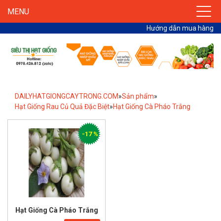
MENU
Hướng dẫn mua hàng
DAILYHATGIONGCAYTRONG.COM
»
Sản phẩm
»
Hạt Giống Rau Củ Quả Đặc Biệt
»
Hạt Giống Cà Pháo Trắng
-17 %
Hạt Giống Cà Pháo Trắng