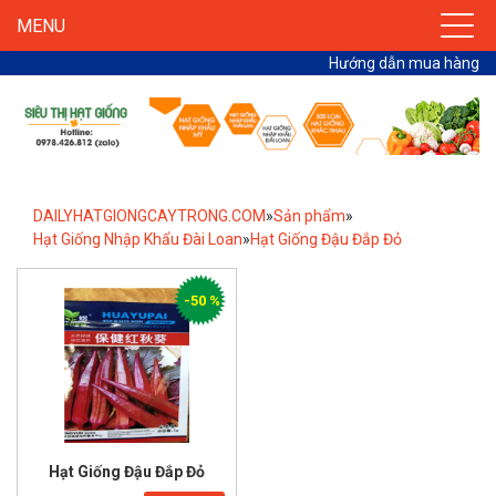
MENU
Hướng dẫn mua hàng
DAILYHATGIONGCAYTRONG.COM
»
Sản phẩm
»
Hạt Giống Nhập Khẩu Đài Loan
»
Hạt Giống Đậu Đắp Đỏ
-50 %
Hạt Giống Đậu Đắp Đỏ