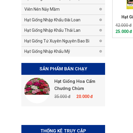
Viên Nén Nảy Mầm
Hạt G
Hạt Giống Nhập Khẩu Đài Loan
42.000 đ
Hạt Giống Nhập Khẩu Thái Lan
25.000 đ
Hạt Giống Tứ Xuyên Nguyên Bao Bì
Hạt Giống Nhập Khẩu Mỹ
SẢN PHẨM BÁN CHẠY
oa Cẩm
Hạt Giống Hoa Cẩm
H
 Mix
Chướng Chùm
35
.000 đ
35.000 đ
20.000 đ
THỐNG KÊ TRUY CẬP