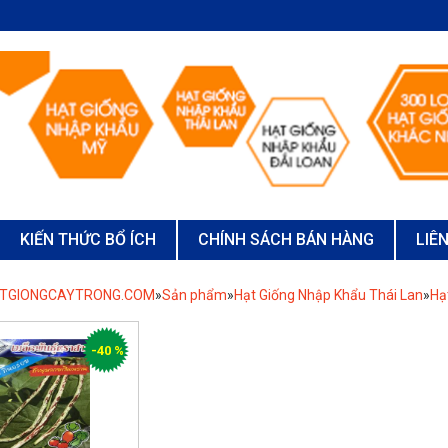
KIẾN THỨC BỔ ÍCH
CHÍNH SÁCH BÁN HÀNG
LIÊ
ATGIONGCAYTRONG.COM
»
Sản phẩm
»
Hạt Giống Nhập Khẩu Thái Lan
»
Hạ
-40 %