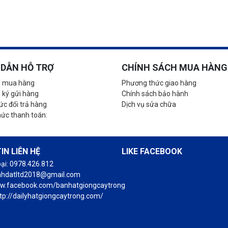
DẪN HỖ TRỢ
CHÍNH SÁCH MUA HÀNG
 mua hàng
Phương thức giao hàng
 ký gửi hàng
Chính sách bảo hành
c đổi trả hàng
Dịch vụ sửa chữa
hức thanh toán:
IN LIÊN HỆ
LIKE FACEBOOK
oại: 0978.426.812
anhdatltd2018@gmail.com
ww.facebook.com/banhatgiongcaytrong
tp://dailyhatgiongcaytrong.com/