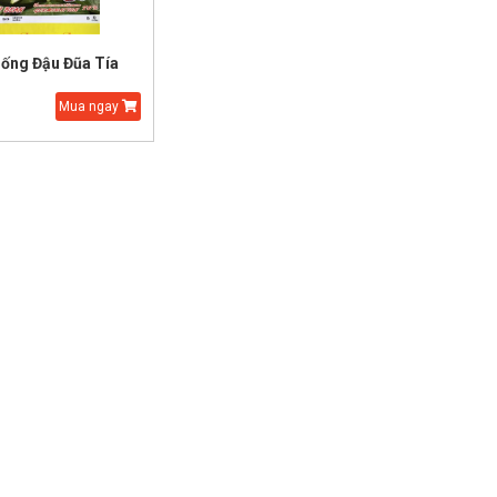
iống Đậu Đũa Tía
Mua ngay
ạt Giống Cải Thảo
Hạt Giống Thì Là Bốn
Mùa
.000 đ
20.000 đ
25.000 đ
15.000 đ