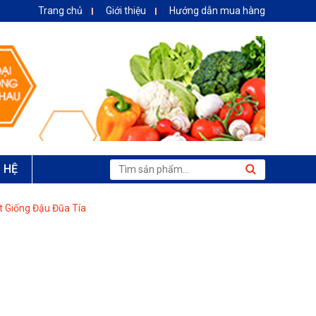
Trang chủ
Giới thiệu
Hướng dẫn mua hàng
N HỆ
t Giống Đậu Đũa Tía