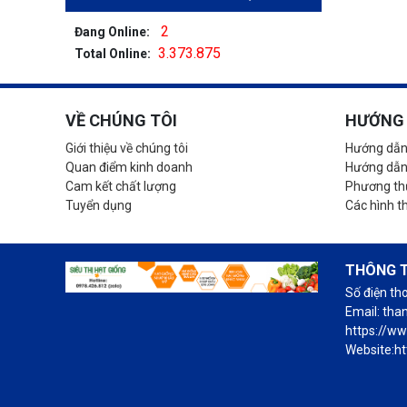
2
Đang Online:
3.373.875
Total Online:
VỀ CHÚNG TÔI
HƯỚNG 
Giới thiệu về chúng tôi
Hướng dẫn
Quan điểm kinh doanh
Hướng dẫn
Cam kết chất lượng
Phương thứ
Tuyển dụng
Các hình t
THÔNG T
Số điện th
Email: th
https://w
Website:ht