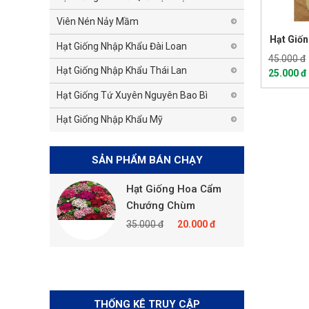
Viên Nén Nảy Mầm
Hạt Giố
Hạt Giống Nhập Khẩu Đài Loan
45.000 đ
Hạt Giống Nhập Khẩu Thái Lan
25.000 đ
Hạt Giống Tứ Xuyên Nguyên Bao Bì
Hạt Giống Nhập Khẩu Mỹ
SẢN PHẨM BÁN CHẠY
Hoa Cẩm
Hạt Giống Hoa Cẩm
H
 Mix
Chướng Chùm
3
0.000 đ
35.000 đ
20.000 đ
THỐNG KÊ TRUY CẬP