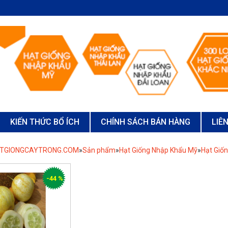
KIẾN THỨC BỔ ÍCH
CHÍNH SÁCH BÁN HÀNG
LIÊ
ATGIONGCAYTRONG.COM
»
Sản phẩm
»
Hạt Giống Nhập Khẩu Mỹ
»
Hạt Giố
-44 %