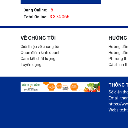
5
Đang Online:
3.374.066
Total Online:
VỀ CHÚNG TÔI
HƯỚNG 
Giới thiệu về chúng tôi
Hướng dẫn
Quan điểm kinh doanh
Hướng dẫn
Cam kết chất lượng
Phương thứ
Tuyển dụng
Các hình t
THÔNG T
Số điện th
Email: th
https://w
Website:ht