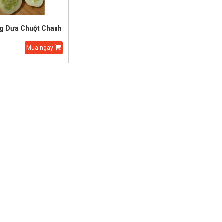
ng Dưa Chuột Chanh
Mua ngay
ạt Giống Cải Thảo
Hạt Giống Thì Là Bốn
Mùa
5.000 đ
20.000 đ
25.000 đ
15.000 đ