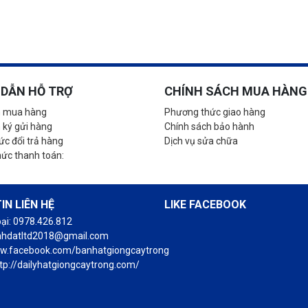
DẪN HỖ TRỢ
CHÍNH SÁCH MUA HÀNG
 mua hàng
Phương thức giao hàng
 ký gửi hàng
Chính sách bảo hành
c đổi trả hàng
Dịch vụ sửa chữa
hức thanh toán:
IN LIÊN HỆ
LIKE FACEBOOK
oại: 0978.426.812
anhdatltd2018@gmail.com
ww.facebook.com/banhatgiongcaytrong
tp://dailyhatgiongcaytrong.com/