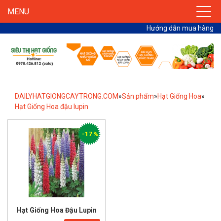
MENU
Hướng dẫn mua hàng
DAILYHATGIONGCAYTRONG.COM
»
Sản phẩm
»
Hạt Giống Hoa
»
Hạt Giống Hoa đậu lupin
-17 %
Hạt Giống Hoa Đậu Lupin