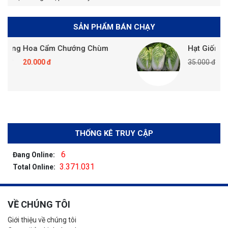
SẢN PHẨM BÁN CHẠY
Hoa Cẩm Chướng Chùm
Hạt Giống Cải Thảo
.000 đ
35.000 đ
20.000 đ
THỐNG KÊ TRUY CẬP
6
Đang Online:
3.371.031
Total Online:
VỀ CHÚNG TÔI
Giới thiệu về chúng tôi