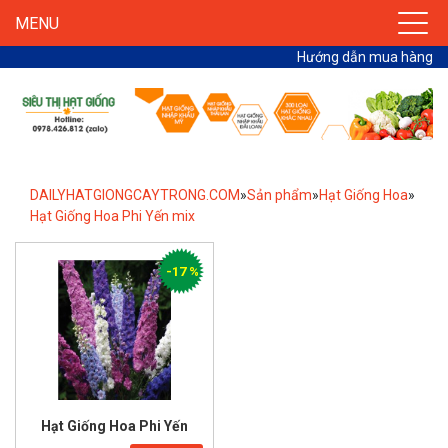
MENU
Hướng dẫn mua hàng
DAILYHATGIONGCAYTRONG.COM
»
Sản phẩm
»
Hạt Giống Hoa
»
Hạt Giống Hoa Phi Yến mix
-17 %
Hạt Giống Hoa Phi Yến