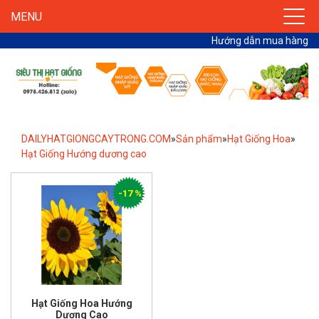
MENU
Hướng dẫn mua hàng
DAILYHATGIONGCAYTRONG.COM
»
Sản phẩm
»
Hạt Giống Hoa
»
Hạt Giống Hướng dương cao
-17 %
Hạt Giống Hoa Hướng
Dương Cao