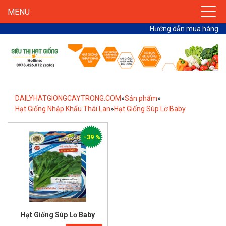
MENU
Hướng dẫn mua hàng
DAILYHATGIONGCAYTRONG.COM
»
Sản phẩm
»
Hạt Giống Nhập Khẩu Thái Lan
»
Hạt Giống Súp Lơ Baby
-39 %
Hạt Giống Súp Lơ Baby