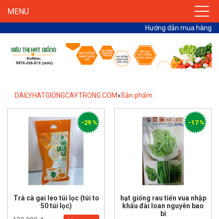
MENU
Hướng dẫn mua hàng
DAILYHATGIONGCAYTRONG.COM
»
Sản phẩm
-29 %
-17 %
Trà cà gai leo túi lọc (túi to
hạt giống rau tiến vua nhập
50 túi lọc)
khẩu đài loan nguyên bao
bì