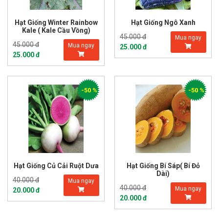
Hạt Giống Winter Rainbow
Hạt Giống Ngô Xanh
Kale ( Kale Cầu Vồng)
45.000 đ
Mua ngay
45.000 đ
Mua ngay
25.000 đ
25.000 đ
-50 %
-50 %
Hạt Giống Củ Cải Ruột Dưa
Hạt Giống Bí Sáp( Bí Đỏ
Dài)
40.000 đ
Mua ngay
40.000 đ
Mua ngay
20.000 đ
20.000 đ