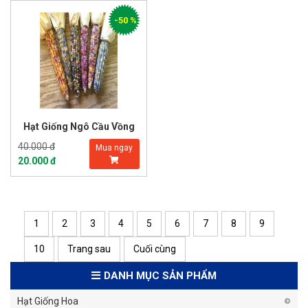
-50 %
Hạt Giống Ngô Cầu Vồng
40.000 đ
Mua ngay
20.000 đ
1
2
3
4
5
6
7
8
9
10
Trang sau
Cuối cùng
DANH MỤC SẢN PHẨM
Hạt Giống Hoa