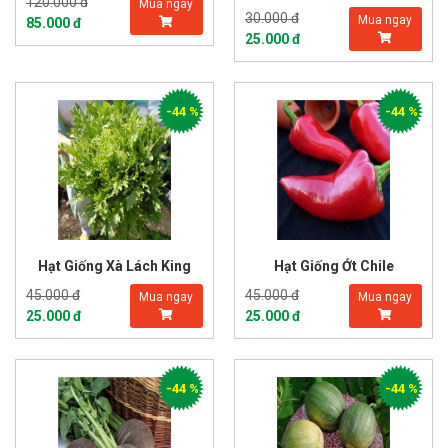
120.000 đ
Mua ngay
30.000 đ
Mua ngay
85.000 đ
25.000 đ
-44 %
-44 %
Hạt Giống Xà Lách King
Hạt Giống Ớt Chile
45.000 đ
45.000 đ
Mua ngay
Mua ngay
25.000 đ
25.000 đ
-44 %
-44 %