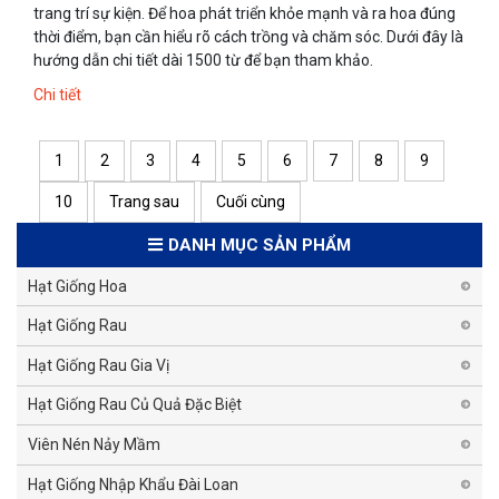
trang trí sự kiện. Để hoa phát triển khỏe mạnh và ra hoa đúng
thời điểm, bạn cần hiểu rõ cách trồng và chăm sóc. Dưới đây là
hướng dẫn chi tiết dài 1500 từ để bạn tham khảo.
Chi tiết
1
2
3
4
5
6
7
8
9
10
Trang sau
Cuối cùng
DANH MỤC SẢN PHẨM
Hạt Giống Hoa
Hạt Giống Rau
Hạt Giống Rau Gia Vị
Hạt Giống Rau Củ Quả Đặc Biệt
Viên Nén Nảy Mầm
Hạt Giống Nhập Khẩu Đài Loan