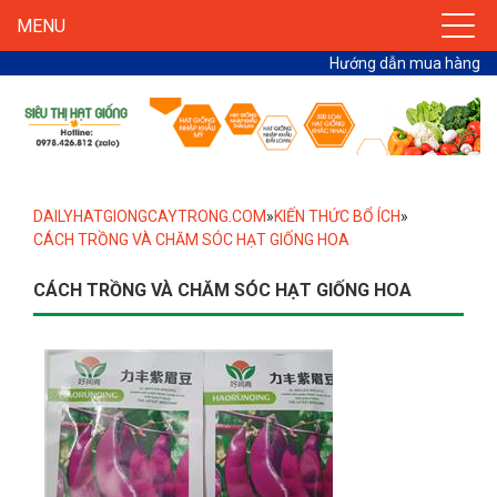
MENU
Hướng dẫn mua hàng
DAILYHATGIONGCAYTRONG.COM
»
KIẾN THỨC BỔ ÍCH
»
CÁCH TRỒNG VÀ CHĂM SÓC HẠT GIỐNG HOA
CÁCH TRỒNG VÀ CHĂM SÓC HẠT GIỐNG HOA