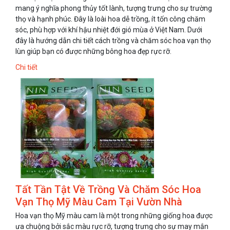
mang ý nghĩa phong thủy tốt lành, tượng trưng cho sự trường
thọ và hạnh phúc. Đây là loài hoa dễ trồng, ít tốn công chăm
sóc, phù hợp với khí hậu nhiệt đới gió mùa ở Việt Nam. Dưới
đây là hướng dẫn chi tiết cách trồng và chăm sóc hoa vạn thọ
lùn giúp bạn có được những bông hoa đẹp rực rỡ.
Chi tiết
Tất Tần Tật Về Trồng Và Chăm Sóc Hoa
Vạn Thọ Mỹ Màu Cam Tại Vườn Nhà
Hoa vạn thọ Mỹ màu cam là một trong những giống hoa được
ưa chuộng bởi sắc màu rực rỡ, tượng trưng cho sự may mắn