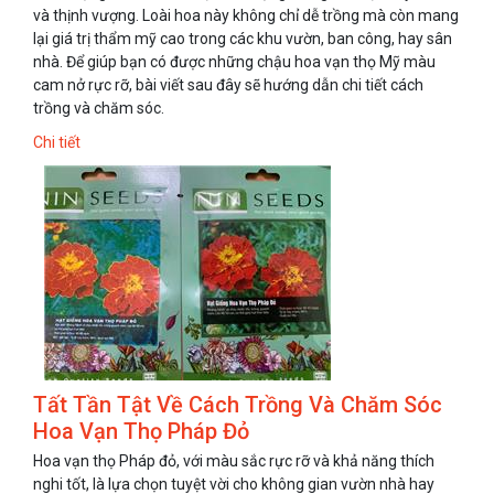
và thịnh vượng. Loài hoa này không chỉ dễ trồng mà còn mang
lại giá trị thẩm mỹ cao trong các khu vườn, ban công, hay sân
nhà. Để giúp bạn có được những chậu hoa vạn thọ Mỹ màu
cam nở rực rỡ, bài viết sau đây sẽ hướng dẫn chi tiết cách
trồng và chăm sóc.
Chi tiết
Tất Tần Tật Về Cách Trồng Và Chăm Sóc
Hoa Vạn Thọ Pháp Đỏ
Hoa vạn thọ Pháp đỏ, với màu sắc rực rỡ và khả năng thích
nghi tốt, là lựa chọn tuyệt vời cho không gian vườn nhà hay