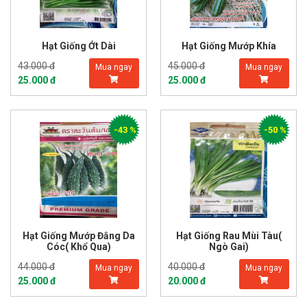
Hạt Giống Ớt Dài
Hạt Giống Mướp Khía
43.000 đ
45.000 đ
Mua ngay
Mua ngay
25.000 đ
25.000 đ
-43 %
-50 %
Hạt Giống Mướp Đắng Da
Hạt Giống Rau Mùi Tàu(
Cóc( Khổ Qua)
Ngò Gai)
44.000 đ
40.000 đ
Mua ngay
Mua ngay
25.000 đ
20.000 đ