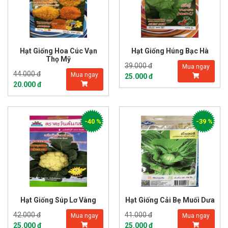
Hạt Giống Hoa Cúc Vạn
Hạt Giống Húng Bạc Hà
Thọ Mỹ
39.000 đ
Mua ngay
44.000 đ
Mua ngay
25.000 đ
20.000 đ
-40 %
-39 %
Hạt Giống Súp Lơ Vàng
Hạt Giống Cải Bẹ Muối Dưa
42.000 đ
41.000 đ
Mua ngay
Mua ngay
25.000 đ
25.000 đ