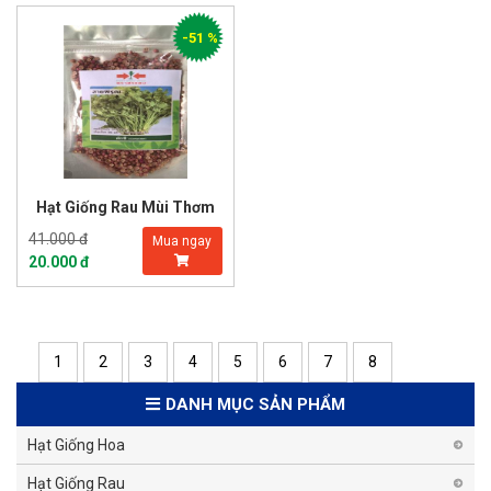
-51 %
Hạt Giống Rau Mùi Thơm
41.000 đ
Mua ngay
20.000 đ
1
2
3
4
5
6
7
8
DANH MỤC SẢN PHẨM
Hạt Giống Hoa
Hạt Giống Rau