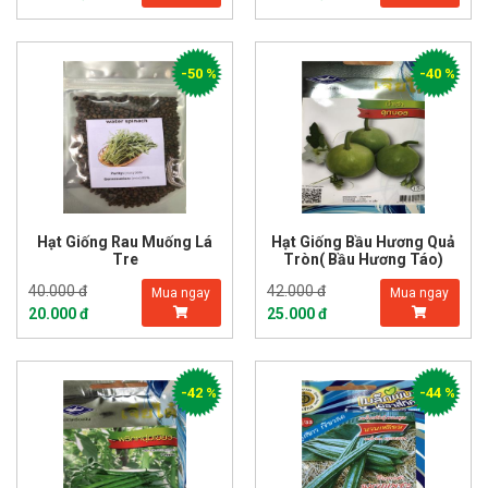
-50 %
-40 %
Hạt Giống Rau Muống Lá
Hạt Giống Bầu Hương Quả
Tre
Tròn( Bầu Hương Táo)
40.000 đ
42.000 đ
Mua ngay
Mua ngay
20.000 đ
25.000 đ
-42 %
-44 %