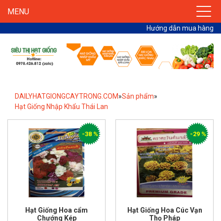
MENU
Hướng dẫn mua hàng
DAILYHATGIONGCAYTRONG.COM
»
Sản phẩm
»
Hạt Giống Nhập Khẩu Thái Lan
-38 %
-29 %
Hạt Giống Hoa cẩm
Hạt Giống Hoa Cúc Vạn
Chướng Kép
Thọ Pháp