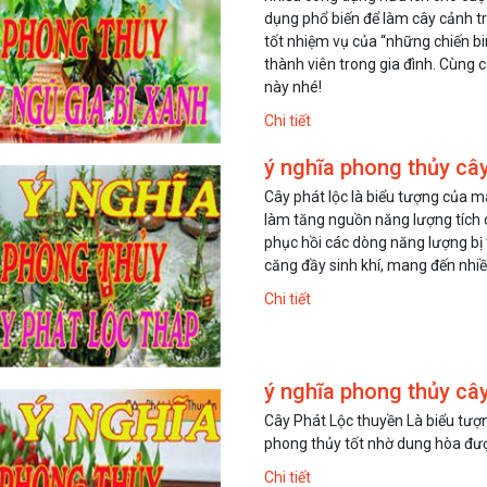
dụng phổ biến để làm cây cảnh tro
tốt nhiệm vụ của “những chiến b
thành viên trong gia đình. Cùng c
này nhé!
Chi tiết
ý nghĩa phong thủy cây
Cây phát lộc là biểu tượng của m
làm tăng nguồn năng lượng tích 
phục hồi các dòng năng lượng bị 
căng đầy sinh khí, mang đến nhiề
Hạt Giống Thì Là Bốn
Hạt Giống H
Chi tiết
Mùa
Nhật 5 màu 
25.000 đ
15.000 đ
45.000 đ
30
ý nghĩa phong thủy cây
Cây Phát Lộc thuyền Là biểu tượ
phong thủy tốt nhờ dung hòa đượ
Chi tiết