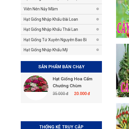
Viên Nén Nảy Mầm
Hạt Giống Nhập Khẩu Đài Loan
Hạt Giống Nhập Khẩu Thái Lan
Hạt Giống Tứ Xuyên Nguyên Bao Bì
Hạt Giống Nhập Khẩu Mỹ
SẢN PHẨM BÁN CHẠY
Hạt Giống Hoa Cẩm
Hạt Giống Cải Thảo
Chướng Chùm
35.000 đ
20.000 đ
35.000 đ
20.000 đ
THỐNG KÊ TRUY CẬP