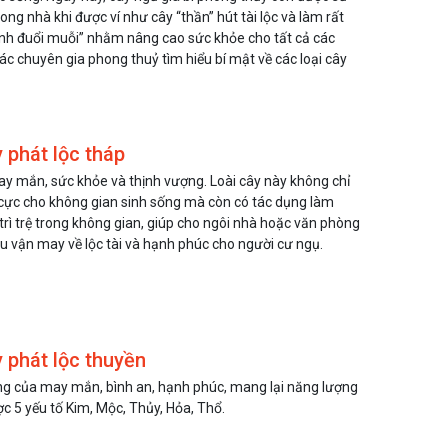
ng nhà khi được ví như cây “thần” hút tài lộc và làm rất
inh đuổi muỗi” nhằm nâng cao sức khỏe cho tất cả các
ác chuyên gia phong thuỷ tìm hiểu bí mật về các loại cây
 phát lộc tháp
ay mắn, sức khỏe và thịnh vượng. Loài cây này không chỉ
cực cho không gian sinh sống mà còn có tác dụng làm
trì trệ trong không gian, giúp cho ngôi nhà hoặc văn phòng
u vận may về lộc tài và hạnh phúc cho người cư ngụ.
oa Sen
Hạt Giống Hoa Cẩm
H
Mini
Chướng Đơn Mix
C
.000 đ
35.000 đ
20.000 đ
3
 phát lộc thuyền
ng của may mắn, bình an, hạnh phúc, mang lại năng lượng
c 5 yếu tố Kim, Mộc, Thủy, Hỏa, Thổ.