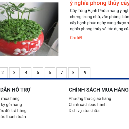
ý nghĩa phong thủy câ
Cây Tùng Hạnh Phúc mang ý nghĩ
chưng trong nhà, văn phòng, bàn 
cây hạnh phúc ngày càng được nhi
nghĩa phong thủy và tác dụng của
Chi tiết
2
3
4
5
6
7
8
9
DẪN HỖ TRỢ
CHÍNH SÁCH MUA HÀNG
 mua hàng
Phương thức giao hàng
 ký gửi hàng
Chính sách bảo hành
c đổi trả hàng
Dịch vụ sửa chữa
hức thanh toán: