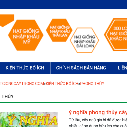
KIẾN THỨC BỔ ÍCH
CHÍNH SÁCH BÁN HÀNG
LIÊ
ATGIONGCAYTRONG.COM
»
KIẾN THỨC BỔ ÍCH
»
PHONG THỦY
 THỦY
ý nghĩa phong thủy cây
Từ lâu, cây ngũ gia bì đã được b
nhiều công dụng hữu ích cho cuộ